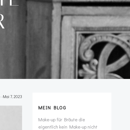
R
e
-
Mai 7, 2023
MEIN BLOG
Make-up für Bräute die
eigentlich kein Make-up nicht