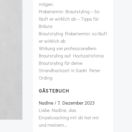
mögen.
Probetermin Brautstyling – So
läuft er wirklich ab – Tipps für
Bräute
Brautstyling Probetermin: so läuft
er wirklich ab
Wirkung von professionellem
Brautstyling auf Hochzeitsfotos
Brautstyling für deine
Strandhochzeit in Sankt Peter
Ording
GÄSTEBUCH
Lara
/
28. Juni 2023
Liebe Nadine, vielen Dank für
deine tolle Unterstützung am
Samstag....