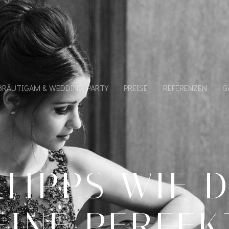
BRÄUTIGAM & WEDDING PARTY
PREISE
REFERENZEN
G
 TIPPS WIE 
EINE PERFEK