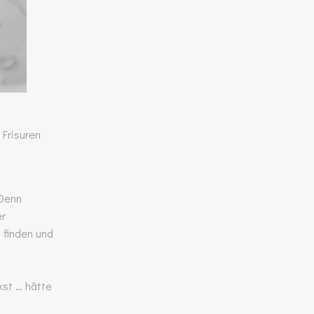
 Frisuren
 Denn
er
u finden und
kst … hätte