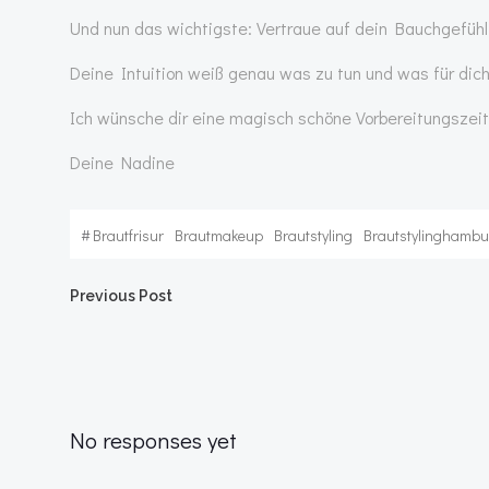
Und nun das wichtigste: Vertraue auf dein Bauchgefühl
Deine Intuition weiß genau was zu tun und was für dich
Ich wünsche dir eine magisch schöne Vorbereitungszei
Deine Nadine
#
Brautfrisur
Brautmakeup
Brautstyling
Brautstylinghambu
Post
Previous Post
navigation
No responses yet