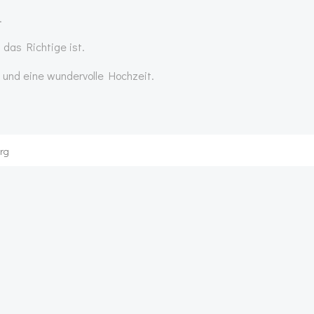
.
 das Richtige ist.
t und eine wundervolle Hochzeit.
rg
Post
navigation