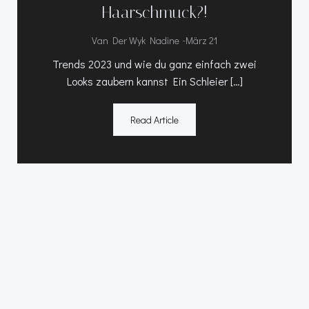
Haarschmuck?!
-
Van Der Wyk Nadine
März 21
Trends 2023 und wie du ganz einfach zwei
Looks zaubern kannst Ein Schleier […]
Read Article