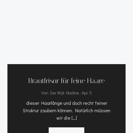
Brautfrisur für feine Haare
-
Van Der Wyk Nadine
Apr. 5
dieser Haarlänge und doch recht feiner
Struktur zaubern können. Natürlich müssen
wir die […]